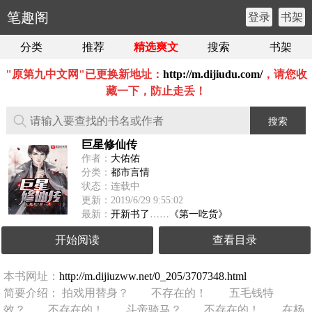
笔趣阁
登录
书架
分类
推荐
精选爽文
搜索
书架
"原第九中文网"已更换新地址：
http://m.dijiudu.com/
，请您收
藏一下，防止走丢！
搜索
巨星修仙传
作者：
大佑佑
分类：
都市言情
状态：连载中
更新：2019/6/29 9:55:02
最新：
开新书了……《第一吃货》
开始阅读
查看目录
本书网址：
http://m.dijiuzww.net/0_205/3707348.html
简要介绍： 拍戏用替身？ 不存在的！ 五毛钱特
效？ 不存在的！ 斗帝骑马？ 不存在的！ 在杨