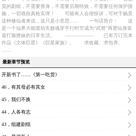
昊的剧组，不需要替身，不需要后期特效，不需要任何保护措
施，一切戏份真枪实弹！ 可能有人会很惊讶，可对于杨昊
这种修仙者来说，这只是小意思…… 一句话简介： 这
是一个仙界大能渡劫失败魂穿平行时空成为“武替”再塑仙身装
逼打脸撩妹的日常生活。 —————— 已有万订完本
作品《文体巨星》《巨星家族》。 求收藏、求包养。
……
最新章节预览
开新书了……《第一吃货》
46，有其母必有其女
45，我们不换
44，人各有志
43，组建剧组